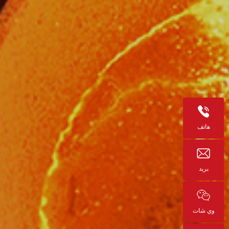
هاتف
بريد
وي شات