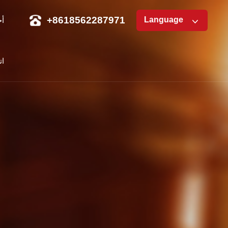
+8618562287971
Language
أخ
ات