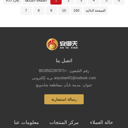
6
5
4
3
2
1
الصفحة السابقة
955 يجرد
الصفحة التالية
160
10
9
8
7
اتصل بنا
رقم التليفون: +8618562287971
بريد إلكتروني anyutian01@outlook.com
عنوان: مدينة تايآن بمقاطعة شاندونغ
رسالة استشارية
حالة العملاء
مركز المنتجات
معلومات عنا