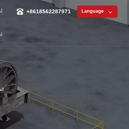
+8618562287971
Language
أخ
ات
الص