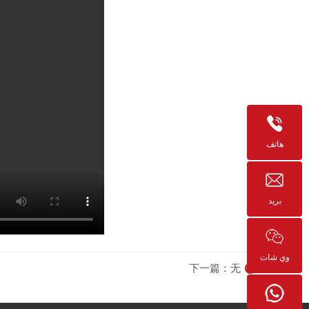
هاتف
بريد
وي شات
下一篇：无