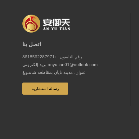
اتصل بنا
رقم التليفون: +8618562287971
بريد إلكتروني anyutian01@outlook.com
عنوان: مدينة تايآن بمقاطعة شاندونغ
رسالة استشارية