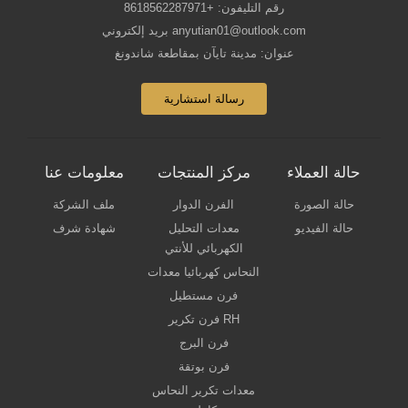
رقم التليفون: +8618562287971
بريد إلكتروني anyutian01@outlook.com
عنوان: مدينة تايآن بمقاطعة شاندونغ
رسالة استشارية
حالة العملاء
مركز المنتجات
معلومات عنا
حالة الصورة
الفرن الدوار
ملف الشركة
حالة الفيديو
معدات التحليل
شهادة شرف
الكهربائي للأنتي
النحاس كهربائيا معدات
فرن مستطيل
فرن تكرير RH
فرن البرج
فرن بوتقة
معدات تكرير النحاس