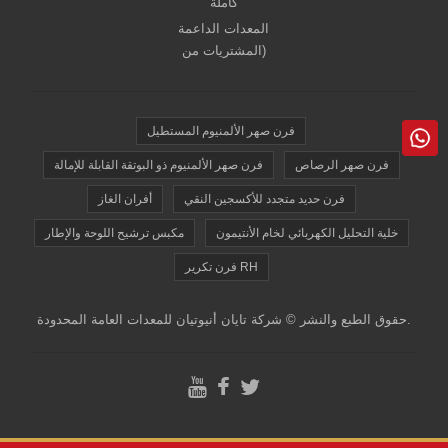
كاملة
المعدات الداعمة
(المشتريات من
فرن صهر الألمنيوم المستطيل
فرن صهر الرصاص
فرن صهر الألمنيوم ذو البوتقة القابلة للإمالة
فرن حديد متجدد للأكسجين النقي
أفران الغاز
خلية التحليل الكهربائي لخام الأنتيمون
مكبس ترشيح اللوحة والإطار
فرن تكرير RH
حقوق الطبع والنشر © شركة تايان أنيوتيان للمعدات العامة المحدودة.