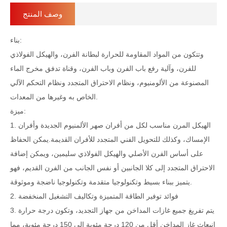
وصف المنتج
بناء:
وتتكون من المواد المقاومة للحرارة لبطانة الفرن، والهيكل الفولاذي
للفرن، وآلية رفع باب الفرن وباب الفرن، وقناة تدفق مخرج الماء
المصنوعة من الألومنيوم، ونظام الاحتراق المتجدد ونظام التحكم الآلي
الخاص به وغيرها من المعدات.
ميزة:
1. الهيكل المرن مناسب لكل من أفران صهر الألمنيوم الجديدة وأفران
الإمساك، وكذلك للتحويل الفني المتجدد للأفران القديمة.يمكن الحفاظ
على أساس الفرن الأصلي والهيكل الفولاذي سليمين، ويمكن إضافة
الاحتراق المتجدد إلى كلا الجانبين أو نفس الجانب من الفرن القديم، فهو
يتميز ببناء بسيط وتكنولوجيا متقدمة وتكنولوجيا ناضجة وموثوقة.
2. فوائد توفير الطاقة المتميزة وتكاليف التشغيل المنخفضة
3. يتم تفريغ جميع غازات المداخن من جهاز التجديد، وتكون درجة حرارة
انبعاث غاز المداخن أقل من 120 درجة مئوية إلى 150 درجة مئوية، مما