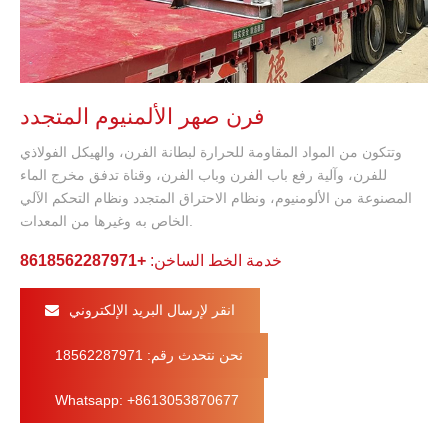
فرن صهر الألمنيوم المتجدد
وتتكون من المواد المقاومة للحرارة لبطانة الفرن، والهيكل الفولاذي
للفرن، وآلية رفع باب الفرن وباب الفرن، وقناة تدفق مخرج الماء
المصنوعة من الألومنيوم، ونظام الاحتراق المتجدد ونظام التحكم الآلي
الخاص به وغيرها من المعدات.
خدمة الخط الساخن:
+8618562287971
انقر لإرسال البريد الإلكتروني
نحن نتحدث رقم: 18562287971
Whatsapp: +8613053870677