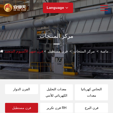
Language
مركز المنتجات
الصفحة الأمامية
>
مركز المنتجات
>
فرن مستطيل
>
فرن صهر الألمنيوم المتجدد
النحاس كهربائيا
معدات التحليل
الفرن الدوار
معدات
الكهربائي للأنتي
فرن البرج
فرن تكرير RH
فرن مستطيل