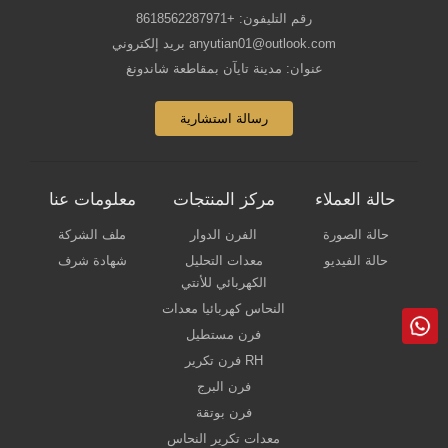
رقم التليفون: +8618562287971
بريد إلكتروني anyutian01@outlook.com
عنوان: مدينة تايآن بمقاطعة شاندونغ
رسالة استشارية
حالة العملاء
مركز المنتجات
معلومات عنا
حالة الصورة
الفرن الدوار
ملف الشركة
حالة الفيديو
معدات التحليل
شهادة شرف
الكهربائي للأنتي
النحاس كهربائيا معدات
فرن مستطيل
فرن تكرير RH
فرن البرج
فرن بوتقة
معدات تكرير النحاس