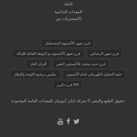
كاملة
المعدات الداعمة
(المشتريات من
فرن صهر الألمنيوم المستطيل
فرن صهر الرصاص
فرن صهر الألمنيوم ذو البوتقة القابلة للإمالة
فرن حديد متجدد للأكسجين النقي
أفران الغاز
خلية التحليل الكهربائي لخام الأنتيمون
مكبس ترشيح اللوحة والإطار
فرن تكرير RH
حقوق الطبع والنشر © شركة تايان أنيوتيان للمعدات العامة المحدودة.