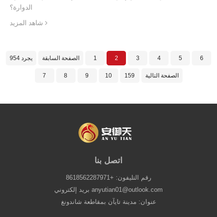
الدوارة؟
شاهد المزيد
6
5
4
3
2
1
الصفحة السابقة
954 يجرد
الصفحة التالية
159
10
9
8
7
اتصل بنا
رقم التليفون: +8618562287971
بريد إلكتروني anyutian01@outlook.com
عنوان: مدينة تايآن بمقاطعة شاندونغ