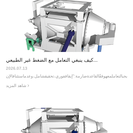
كيف ينبغي التعامل مع الضغط غير الطبيعي...
2026.07
.
13
ة،ويجبالتعاملمعهوفقًالقاعدةصارمة:"إيقاففوري،تحقيقشامل،وعدماستئنافالإن
شاهد المزيد