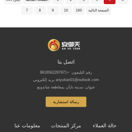
الصفحة التالية
160
10
9
8
7
اتصل بنا
رقم التليفون: +8618562287971
بريد إلكتروني anyutian01@outlook.com
عنوان: مدينة تايآن بمقاطعة شاندونغ
رسالة استشارية
حالة العملاء
مركز المنتجات
معلومات عنا