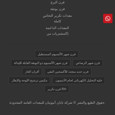
فرن البرج
فرن بوتقة
معدات تكرير النحاس
كاملة
المعدات الداعمة
(المشتريات من
فرن صهر الألمنيوم المستطيل
فرن صهر الرصاص
فرن صهر الألمنيوم ذو البوتقة القابلة للإمالة
فرن حديد متجدد للأكسجين النقي
أفران الغاز
خلية التحليل الكهربائي لخام الأنتيمون
مكبس ترشيح اللوحة والإطار
فرن تكرير RH
حقوق الطبع والنشر © شركة تايان أنيوتيان للمعدات العامة المحدودة.