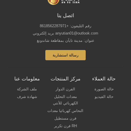
اتصل بنا
رقم التليفون: +8618562287971
بريد إلكتروني anyutian01@outlook.com
عنوان: مدينة تايآن بمقاطعة شاندونغ
رسالة استشارية
حالة العملاء
مركز المنتجات
معلومات عنا
حالة الصورة
الفرن الدوار
ملف الشركة
حالة الفيديو
معدات التحليل
شهادة شرف
الكهربائي للأنتي
النحاس كهربائيا معدات
فرن مستطيل
فرن تكرير RH