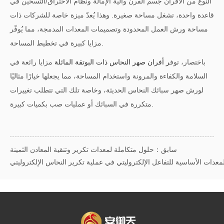
النوع من الأفران جسم الفرن وآلية الإمالة ونظام الاحتراق/التسخين في
قاعدة واحدة، تشغل مساحة صغيرة. وهذا يُعدّ ميزة خاصة للشركات ذات
مساحة ورش العمل المحدودة وتصميمات المعدات المدمجة، مما يُوفّر
مزايا كبيرة في تخطيط المساحة.
باختصار، توف
ر أفران صهر النحاس ذات البوتقة المائلة
مزايا رائعة في
السلامة والكفاءة والمرونة واستخدام المساحة، مما يجعلها خيارًا مثاليًا
لورش صهر سبائك النحاس الحديثة، وخاصة تلك التي تتطلب تغييرات
متكررة في السبائك أو عمليات صب بكميات كبيرة.
سابق：حلول متكاملة لمعدات تكرير وتنقية المعادن الثمينة
معدات الأساسية للتفاعل الإلكتروليتي في عملية تكرير النحاس الإلكتروليتي