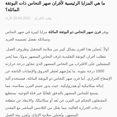
ما هي المزايا الرئيسية لأفران صهر النحاس ذات البوتقة
المائلة؟
الآراء :
وقت الافراج ：2026-04-28
يوفر
فرن صهر النحاس ذو البوتقة المائلة
مزايا كبيرة في صهر النحاس
وسبائكه بفضل تصميمه الفريد.
أولاً، يُحسّن هذا الفرن بشكل كبير من سلامة التشغيل وظروف العمل.
تتطلب أفران البوتقة التقليدية غرف النحاس المنصهر يدويًا، مما يُجبر
المشغلين على الاقتراب من النحاس المنصهر الذي تتجاوز درجة حرارته
1000 درجة مئوية، ما يُعرّضهم لخطر الحروق والإصابات الناتجة عن
الإشعاع الحراري. أما فرن صهر النحاس ذو البوتقة المائلة، فيستخدم آلية
إمالة ميكانيكية أو هيدروليكية، حيث يدور جسم الفرن بسلاسة، مما
يسمح للنحاس المنصهر بالتدفق تلقائيًا عبر قناة التوجيه. يستطيع
المشغلون التحكم في الفرن عن بُعد أو ميكانيكيًا، والابتعاد عن منطقة
درجات الحرارة العالية، مما يقلل من التلامس المباشر مع المعدن
المنصهر، ويُحسّن سلامة الإنتاج، ويُعزز بيئة العمل.